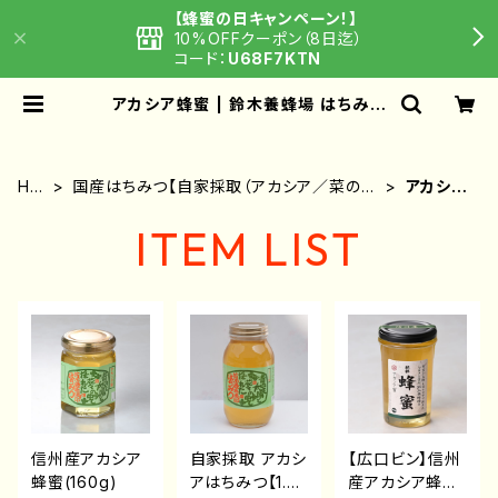
【蜂蜜の日キャンペーン！】
10%OFFクーポン（8日迄）
コード：
U68F7KTN
アカシア蜂蜜 | 鈴木養蜂場 はちみつ
家
HO
国産はちみつ【自家採取（アカシア／菜の花
アカシア
ME
／りんご／その他）】
蜂蜜
ITEM LIST
信州産アカシア
自家採取 アカシ
【広口ビン】信州
蜂蜜(160g)
アはちみつ【1.2k
産アカシア蜂蜜