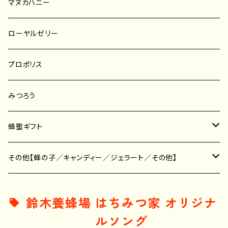
菜の花蜂蜜
アカシア蜂蜜
マヌカハニー
プッシュボトル／ポリ容器
そば蜂蜜
レンゲ蜂蜜
ローヤルゼリー
はちみつスティック
りんご蜂蜜
菜の花蜂蜜
プロポリス
こんな人のための蜂蜜
その他の蜜種
そば蜂蜜
みつろう
その他の蜂蜜
蜂蜜ギフト
せっけん
その他【蜂の子／キャンディー／ジェラート／その他】
その他
蜂の子
鈴木養蜂場 はちみつ家 オリジナ
ルソング
キャンディー