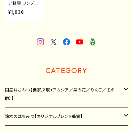
ア蜂蜜 ワンプッ
シュボトル【200
¥1,836
g】
CATEGORY
国産はちみつ【自家採取（アカシア／菜の花／りんご／その
他）】
アカシア蜂蜜
鈴木のはちみつ【オリジナルブレンド蜂蜜】