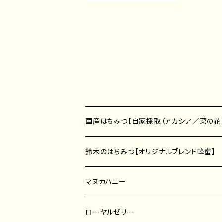
国産はちみつ【自家採取（アカシア／菜の花
アカシア蜂蜜
鈴木のはちみつ【オリジナルブレンド蜂蜜】
菜の花蜂蜜
アカシア蜂蜜
マヌカハニー
プッシュボトル／ポリ容器
そば蜂蜜
レンゲ蜂蜜
ローヤルゼリー