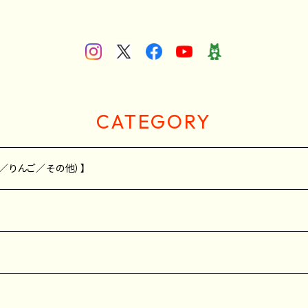
CATEGORY
／りんご／その他）】