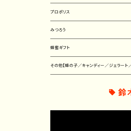
はちみつスティック
りんご蜂蜜
菜の花蜂蜜
プロポリス
こんな人のための蜂蜜
その他の蜜種
そば蜂蜜
みつろう
その他の蜂蜜
蜂蜜ギフト
せっけん
その他【蜂の子／キャンディー／ジェラート
その他
蜂の子
鈴
キャンディー
ジェラート