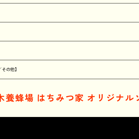
／その他】
木養蜂場 はちみつ家 オリジナル