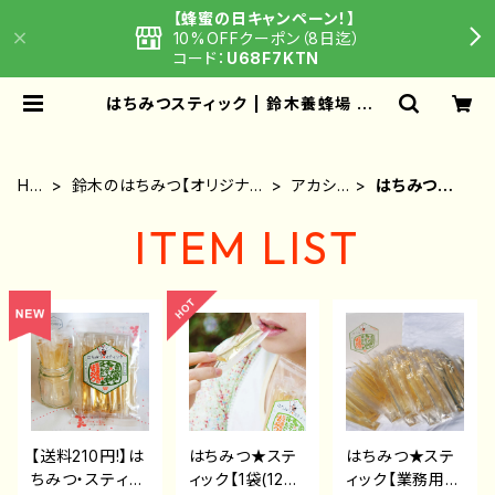
【蜂蜜の日キャンペーン！】
10%OFFクーポン（8日迄）
コード：
U68F7KTN
はちみつスティック | 鈴木養蜂場 はち
みつ家
HO
鈴木のはちみつ【オリジナル
アカシ
はちみつステ
ME
ブレンド蜂蜜】
ア蜂蜜
ィック
ITEM LIST
【送料210円!】は
はちみつ★ステ
はちみつ★ステ
ちみつ・スティッ
ィック【1袋(12g×
ィック【業務用・1