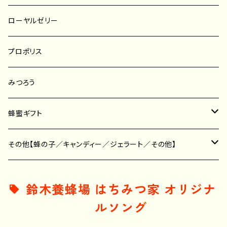
プッシュボトル／ポリ容器
そば蜂蜜
レンゲ蜂蜜
ローヤルゼリー
はちみつスティック
りんご蜂蜜
菜の花蜂蜜
プロポリス
こんな人のための蜂蜜
その他の蜜種
そば蜂蜜
みつろう
その他の蜂蜜
蜂蜜ギフト
せっけん
その他【蜂の子／キャンディー／ジェラート／その他】
その他
蜂の子
鈴木養蜂場 はちみつ家 オリジナ
ルソング
キャンディー