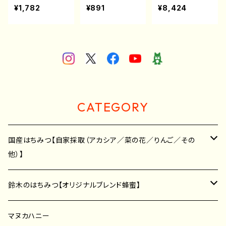
ク《2袋》
12本)】
20本入】
¥1,782
¥891
¥8,424
CATEGORY
国産はちみつ【自家採取（アカシア／菜の花／りんご／その
他）】
アカシア蜂蜜
鈴木のはちみつ【オリジナルブレンド蜂蜜】
菜の花蜂蜜
アカシア蜂蜜
マヌカハニー