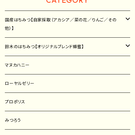
CATEGORY
国産はちみつ【自家採取（アカシア／菜の花／りんご／その
他）】
アカシア蜂蜜
鈴木のはちみつ【オリジナルブレンド蜂蜜】
菜の花蜂蜜
アカシア蜂蜜
マヌカハニー
プッシュボトル／ポリ容器
そば蜂蜜
レンゲ蜂蜜
ローヤルゼリー
はちみつスティック
りんご蜂蜜
菜の花蜂蜜
プロポリス
こんな人のための蜂蜜
その他の蜜種
そば蜂蜜
みつろう