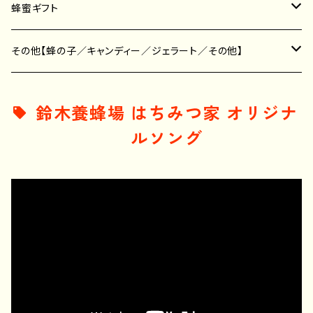
その他の蜂蜜
蜂蜜ギフト
せっけん
その他【蜂の子／キャンディー／ジェラート／その他】
その他
蜂の子
鈴木養蜂場 はちみつ家 オリジナ
ルソング
キャンディー
ジェラート
その他