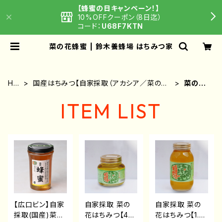
【蜂蜜の日キャンペーン！】
10%OFFクーポン（8日迄）
コード：
U68F7KTN
菜の花蜂蜜 | 鈴木養蜂場 はちみつ家
HO
国産はちみつ【自家採取（アカシア／菜の花
菜の花
ME
／りんご／その他）】
蜂蜜
ITEM LIST
【広口ビン】自家
自家採取 菜の
自家採取 菜の
採取(国産)菜の
花はちみつ【45
花はちみつ【1.2k