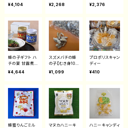
¥4,104
¥2,268
¥2,376
蜂の子ギフト ハ
スズメバチの蜂
プロポリスキャン
チの宴 甘露煮・
の子【むき身100
ディー
塩味の2本セット
g】
¥4,644
¥1,099
¥410
蜂蜜りんごミル
マヌカハニーキ
ハニーキャンディ