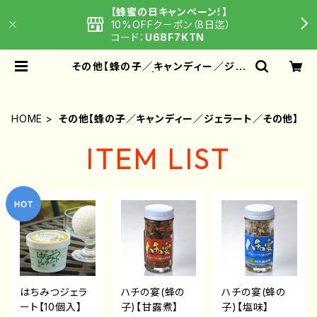
【蜂蜜の日キャンペーン！】
10%OFFクーポン（8日迄）
コード：
U68F7KTN
その他【蜂の子／キャンディー／ジェ
ラート／その他】 | 鈴木養蜂場 はちみ
つ家
HOME
その他【蜂の子／キャンディー／ジェラート／その他】
ITEM LIST
はちみつジェラ
ハチの宴(蜂の
ハチの宴(蜂の
ート【10個入】
子)【甘露煮】
子)【塩味】