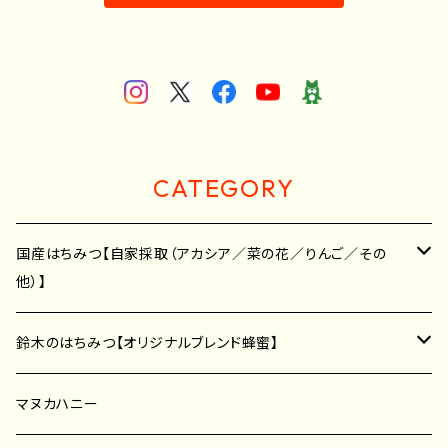
CATEGORY
国産はちみつ【自家採取（アカシア／菜の花／りんご／その
他）】
アカシア蜂蜜
鈴木のはちみつ【オリジナルブレンド蜂蜜】
菜の花蜂蜜
アカシア蜂蜜
マヌカハニー