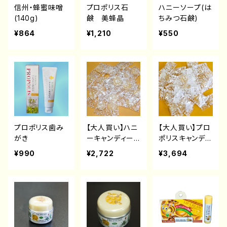
信州・蜂蜜味噌
プロポリス石
ハニーソープ(は
(140g)
鹸 美蜂晶
ちみつ石鹸)
¥864
¥1,210
¥550
プロポリス歯み
【大人買い】ハニ
【大人買い】プロ
がき
ーキャンディー(1
ポリスキャンディ
kg・およそ200
ー(1kg・およそ2
¥990
¥2,722
¥3,694
粒入)
00粒入)