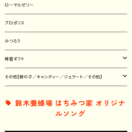
プッシュボトル／ポリ容器
そば蜂蜜
レンゲ蜂蜜
ローヤルゼリー
はちみつスティック
りんご蜂蜜
菜の花蜂蜜
プロポリス
こんな人のための蜂蜜
その他の蜜種
そば蜂蜜
みつろう
その他の蜂蜜
蜂蜜ギフト
せっけん
その他【蜂の子／キャンディー／ジェラート／その他】
その他
蜂の子
鈴木養蜂場 はちみつ家 オリジナ
ルソング
キャンディー
ジェラート