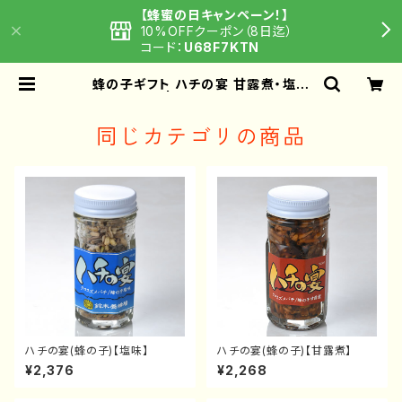
【蜂蜜の日キャンペーン！】
10%OFFクーポン（8日迄）
コード：
U68F7KTN
蜂の子ギフト ハチの宴 甘露煮・塩味
の2本セット | 鈴木養蜂場 はちみつ家
同じカテゴリの商品
ハチの宴(蜂の子)【塩味】
ハチの宴(蜂の子)【甘露煮】
¥2,376
¥2,268