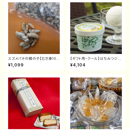
スズメバチの蜂の子【むき身100
【ギフト用・クール】はちみつジェ
g】
ラート(10個入)
¥1,099
¥4,104