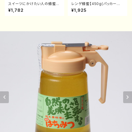
スイーツにかけたい人の蜂蜜【5
レンゲ蜂蜜【450g(パッカー
00g】
入)】
¥1,782
¥1,925