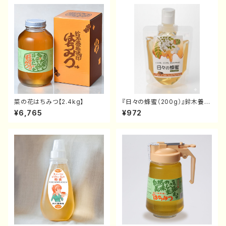
菜の花はちみつ【2.4kg】
『日々の蜂蜜（200g）』鈴木養蜂
場アカシアブレンド - 手軽で便
¥6,765
¥972
利なパウチタイプ -