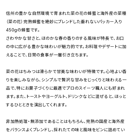
信州の豊かな自然環境で育まれた菜の花の蜂蜜と海外産の菜種
（菜の花）完熟蜂蜜を絶妙にブレンドした垂れないパッカー入り
450gの蜂蜜です。
さわやかな甘さと、ほのかな春の香りのする風味が特長で、お口
の中に広がる豊かな味わいが魅力的です。お料理やデザートに加
えることで、日常の食事が一層引き立ちます。
菜の花はちみつは滑らかで甘美な味わいが特徴です。心地よい香
りを楽しみながら、シンプルで贅沢な甘みをじっくりと味わえる一
品で、特にお菓子づくりに最適でプロのスイーツ職人にも好まれ
ます。また、トーストやヨーグルト、ドリンクなどに混ぜると、ほっと
するひとときを演出してくれます。
非加熱処理・無添加であることはもちろん、完熟の国産と海外産
をバランスよくブレンドし、採れたての味と風味をビンに詰めてい