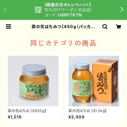
【蜂蜜の日キャンペーン！】
10%OFFクーポン（8日迄）
コード：
U68F7KTN
菜の花はちみつ【450g（パッカー
入）】 | 鈴木養蜂場 はちみつ家
同じカテゴリの商品
菜の花はちみつ【450g】
菜の花はちみつ【1.2kg】
¥1,516
¥3,499